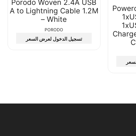
Porodo Woven 2.4A USB
Power
A to Lightning Cable 1.2M
1xU
– White
1xU
PORODO
Charg
تسجيل الدخول لعرض السعر
C
لسعر