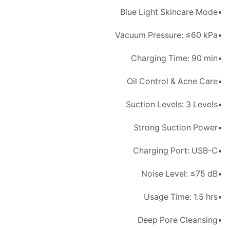
•Blue Light Skincare Mode
•Vacuum Pressure: ≤60 kPa
•Charging Time: 90 min
•Oil Control & Acne Care
•Suction Levels: 3 Levels
•Strong Suction Power
•Charging Port: USB-C
•Noise Level: ≤75 dB
•Usage Time: 1.5 hrs
•Deep Pore Cleansing