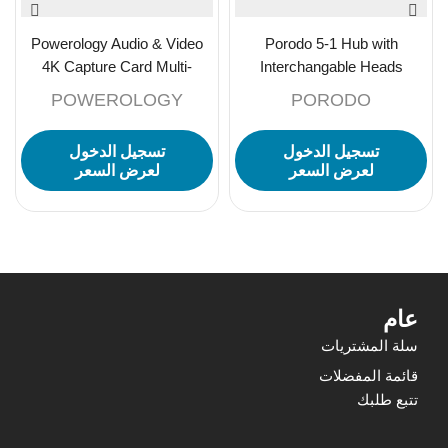
Powerology Audio & Video
Porodo 5-1 Hub with
4K Capture Card Multi-
Interchangable Heads
Device Broadcasting
PD100w 1000M RJ45 –
POWEROLOGY
PORODO
Grey
تسجيل الدخول
تسجيل الدخول
لعرض السعر
لعرض السعر
عام
سلة المشتريات
قائمة المفضلات
تتبع طلبك