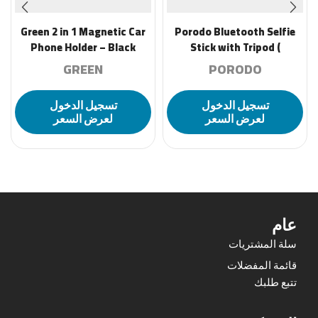
Green 2 in 1 Magnetic Car
Porodo Bluetooth Selfie
Phone Holder – Black
Stick with Tripod (
Detachable Remote
GREEN
PORODO
Shutter ) – Black
تسجيل الدخول
تسجيل الدخول
لعرض السعر
لعرض السعر
عام
سلة المشتريات
قائمة المفضلات
تتبع طلبك