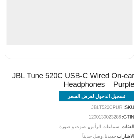
JBL Tune 520C USB-C Wired On-ear
Headphones – Purple
تسجيل الدخول لعرض السعر
JBLT520CPUR
SKU:
1200130023286
GTIN:
الفئات
سماعات الرأس
,
صوت و صورة
الاشارات
جديدنا
,
وصل حديثاً