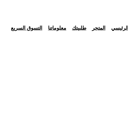
لرئيسي
المتجر
طلبيتك
معلوماتنا
التسوق السريع