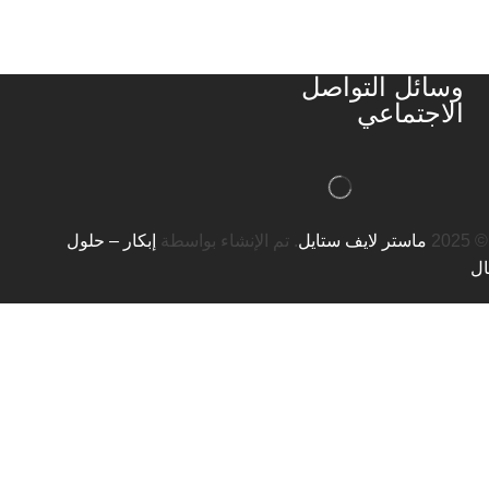
وسائل التواصل
الاجتماعي
20
ماستر لايف ستايل
. تم الإنشاء بواسطة
إبكار – حلول
ال