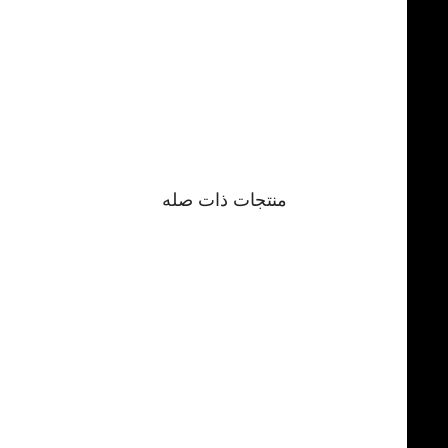
منتجات ذات صله