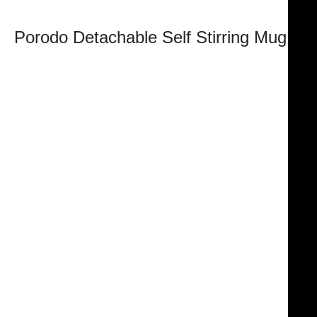
Porodo Detachable Self Stirring Mug Dou