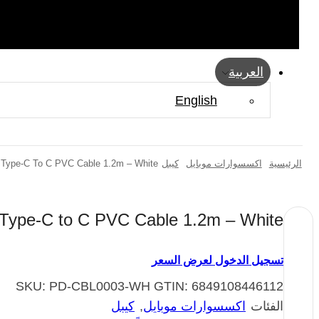
العربية
English
الرئيسية
اكسسوارات موبايل
كيبل
 Type-C To C PVC Cable 1.2m – White
Type-C to C PVC Cable 1.2m – White
تسجيل الدخول لعرض السعر
SKU:
PD-CBL0003-WH
GTIN:
6849108446112
الفئات
اكسسوارات موبايل
,
كيبل