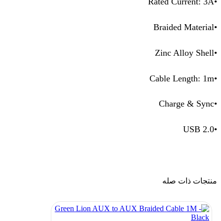
•Rated Current: 3A
•Braided Material
•Zinc Alloy Shell
•Cable Length: 1m
•Charge & Sync
•USB 2.0
منتجات ذات صله