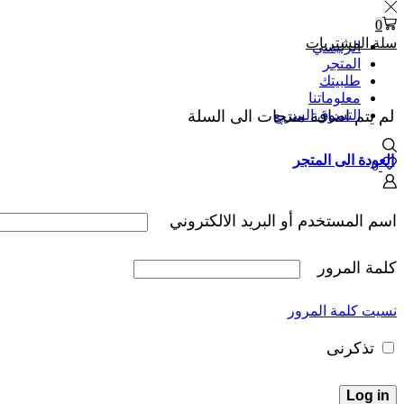
0
سلة المشتريات
الرئيسي
المتجر
طلبيتك
معلوماتنا
التسوق السريع
لم يتم اضافة منتجات الى السلة
العودة الى المتجر
0
اسم المستخدم أو البريد الالكتروني
كلمة المرور
نسيت كلمة المرور
تذكرنى
Log in