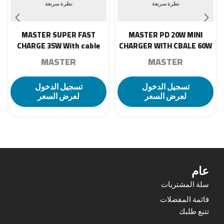
نظرة سريعة
نظرة سريعة
MASTER SUPER FAST
MASTER PD 20W MINI
CHARGE 35W With cable
CHARGER WITH CBALE 60W
60W C to C- Black
C to C – Black
MASTER
MASTER
تسجيل الدخول
تسجيل الدخول
لعرض السعر
لعرض السعر
عام
سلة المشتريات
قائمة المفضلات
تتبع طلبك