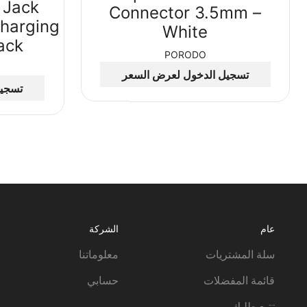
 Jack
Connector 3.5mm –
harging
White
ack
PORODO
تسجيل الدخول لعرض السعر
تسجيل
عام
الشركة
سلة المشتريات
معلوماتنا
قائمة المفضلات
حسابي
تتبع طلبك